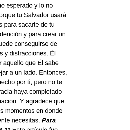
 no esperado y lo no
porque tu Salvador usará
s para sacarte de tu
dención y para crear un
puede conseguirse de
s y distracciones. Él
r aquello que Él sabe
ejar a un lado. Entonces,
hecho por ti, pero no te
racia haya completado
mación. Y agradece que
esos momentos en donde
ente necesitas.
Para
3-11
Este artículo fue