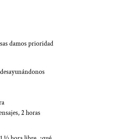
osas damos prioridad
 desayunándonos
ra
ensajes, 2 horas
1 ½ hora libre, ¿qué