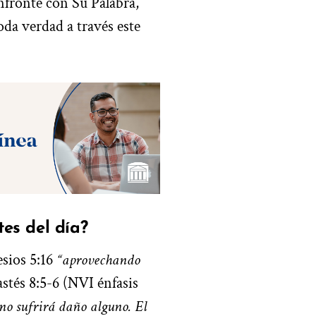
nfronte con Su Palabra,
da verdad a través este
es del día?
sios 5:16
“aprovechando
stés 8:5-6 (NVI énfasis
 no sufrirá daño alguno. El