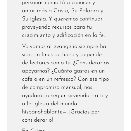
personas como tú a conocer y
amar más a Cristo, Su Palabra y
Su iglesia. Y queremos continuar
proveyendo recursos para tu
crecimiento y edificación en la fe.
Volvamos al evangelio siempre ha
sido sin fines de lucro y depende
de lectores como tú. ¿Considerarías
apoyarnos? ¿Cuánto gastas en un
café o en un refresco? Con ese tipo
de compromiso mensual, nos
ayudarás a seguir sirviendo —a ti y
a la iglesia del mundo
hispanohablante—. ¡Gracias por
considerarlo!