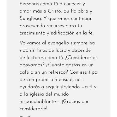
personas como tú a conocer y
amar más a Cristo, Su Palabra y
Su iglesia. Y queremos continuar
proveyendo recursos para tu
crecimiento y edificación en la fe.
Volvamos al evangelio siempre ha
sido sin fines de lucro y depende
de lectores como tú. ¿Considerarías
apoyarnos? ¿Cuánto gastas en un
café o en un refresco? Con ese tipo
de compromiso mensual, nos
ayudarás a seguir sirviendo —a ti y
a la iglesia del mundo
hispanohablante—. ¡Gracias por
considerarlo!