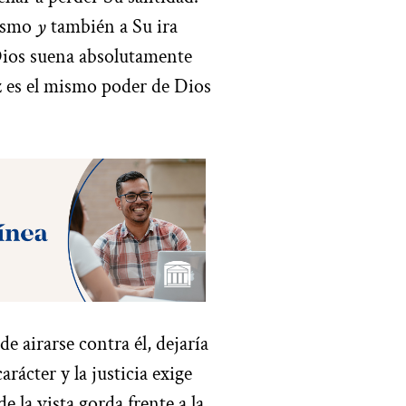
mismo
y
también a Su ira
 Dios suena absolutamente
uz es el mismo poder de Dios
e airarse contra él, dejaría
rácter y la justicia exige
e la vista gorda frente a la