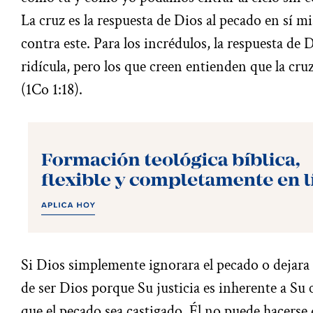
La cruz es la respuesta de Dios al pecado en sí 
contra este. Para los incrédulos, la respuesta de
ridícula, pero los que creen entienden que la cr
(1Co 1:18).
Si Dios simplemente ignorara el pecado o dejara d
de ser Dios porque Su justicia es inherente a Su ca
que el pecado sea castigado. Él no puede hacerse d