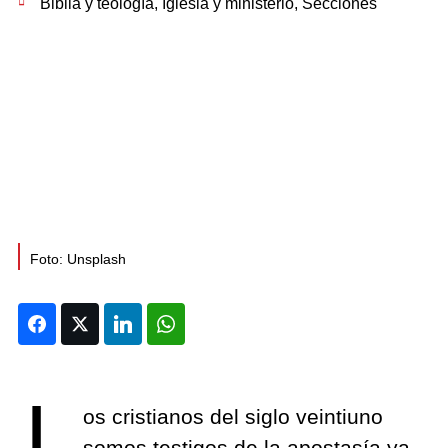
Biblia y teología
,
Iglesia y ministerio
,
Secciones
Foto: Unsplash
Facebook
Twitter
LinkedIn
WhatsApp
L
os cristianos del siglo veintiuno
somos testigos de la apostasía ya