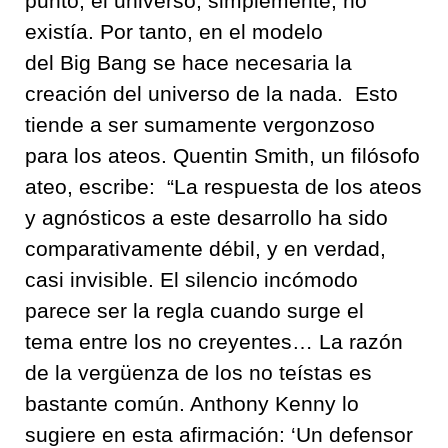
punto
,
el
universo,
simplemente, no
existía
.
Por tanto
,
en
el modelo
del
Big
Bang
se hace necesaria
la
creación del
universo de la nada
.
Esto
tiende a ser sumamente vergonzoso
para los ateos
. Quentin Smith,
un filósofo
ateo
,
escribe:
“
La respuesta de los ateos
y agnósticos a este desarrollo ha sido
comparativamente débil
,
y en verdad,
casi
invisible.
El silencio incómodo
parece ser la regla cuando surge el
tema
entre los no creyentes
…
La razón
de la vergüenza de los no teístas es
bastante común
. Anthony Kenny
lo
sugiere en esta afirmación
: ‘
Un defensor