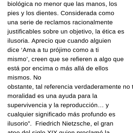
biológica
no
menor que las manos, los
pies y los dientes
.
Considerada
como
una serie de reclamos racionalmente
justificables sobre un objetivo, la ética es
ilusoria.
Aprecio que cuando alguien
dice
‘
Ama a tu prójimo como a ti
mismo
’
,
creen que se refieren a algo
que
está
por encima o más allá de ellos
mismos
.
No
obstante
,
tal
referencia
verdaderamente
no
moralidad es una ayuda para la
supervivencia
y la reproducción
…
y
cualquier significado
más
profundo
es
ilusorio
”
.
Friedrich Nietzsche,
el gran
ateo del siglo XIX
quien proclamó la