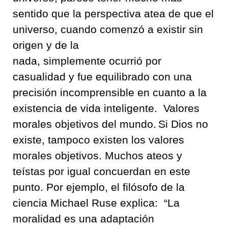
sentido que
la perspectiva atea de que el
universo
,
cuando comenzó a existir
sin
origen y de la
nada
,
simplemente
ocurrió
por
casualidad y
fue
equilibrado con una
precisión incomprensible en cuanto a la
existencia de vida
inte
l
igent
e
.
V
alores
morales
objetivos
del mundo
.
Si Dios no
existe
,
tampoco existen los valores
morales objetivos
.
Muchos ateos y
teístas
por igual
concuerdan en este
punto
.
Por ejemplo
,
el filósofo de la
ciencia
Michael
Ruse
explica:
“
La
moralidad es una adaptación