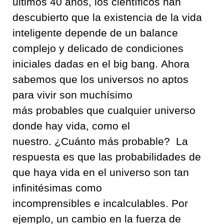
últimos
40
años
,
los científicos han
descubierto que la existencia de la vida
inteligente depende de un balance
complejo y delicado
de condiciones
iniciales dadas en el
big
bang
.
Ahora
sabemos que los universos
no aptos
para vivir
son muchísimo
más
probable
s
q
ue cualquier universo
donde hay
vida
,
como el
nuestro
.
¿Cuánto más
probable?
La
respuesta es que la
s
probabilidad
es
de
que
haya vida en
el universo
son tan
infinitésimas
como
incomprensibles
e
incalculable
s
.
Por
ejemplo
,
un cambio en la fuerza de