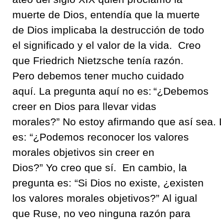
muerte de Dios
,
entendía que la muerte
de Dios
implicaba
la destrucción de
todo
el significado y el valor de la vida
.
Creo
que
Friedrich Nietzsche
tení
a razón
.
Pero debemos tener mucho cuidado
aquí
.
La
pregunta
aquí no es
: “
¿Debemos
creer en Dios para llevar vidas
morales
?”
No
estoy
afirmando
que
así
sea
.
es
: “
¿Podemos reconocer los valores
morales objetivos
sin creer en
Dios
?”
Yo
creo
que
sí
.
En cambio, la
pregunta es
: “
Si Dios no existe
,
¿existen
los valores morales objetivos
?”
Al igual
que
Ruse
, no veo ninguna razón para