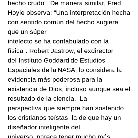
hecho
crudo
”
.
De manera similar
, Fred
Hoyle
observa:
“
Una interpretación
hecha
con
sentido común del hecho sugiere
que
un súper
intelecto
se
ha
confabulado
con la
física
”
.
Robert
Jastrow
,
el exdirector
del
Instituto Goddard de Estudios
Espaciale
s d
e l
a
NAS
A
,
lo considera la
evidencia más poderosa para la
existencia de Dios,
incluso aunque sea el
resultado de la ciencia
.
La
perspectiva
que siempre han sostenido
los cristianos teístas
,
la de que hay un
diseñador inteligente del
universo
,
parece tener mucho más