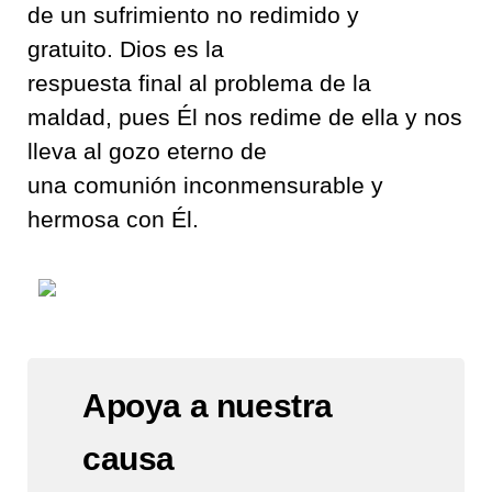
de
un
sufrimiento
no redimido y
gratuito
.
Dios es la
respuesta
final
al
problem
a
de la
maldad
,
pues Él nos redime de ella y nos
lleva al gozo eterno
de
un
a
comunión
incon
mensurable
y
hermosa con Él
.
Apoya a nuestra
causa