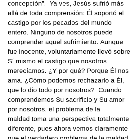
concepción
”
.
Ya ves, Jesú
s
sufrió
más
allá de toda comprensión
:
Él
soportó
el
castigo por los pecados
del mundo
entero
.
Ninguno de nosotros puede
comprender aquel sufrimiento
.
Aunque
fue inocente
,
voluntariamente llevó sobre
Sí mismo el castigo que nosotros
merecíamos. ¿Y por qué
?
Porque Él nos
ama
.
¿Cómo podemos rechazarlo a Él,
que lo dio todo por nosotros
?
Cuando
comprendemos Su sacrificio
y Su amor
por nosotros
,
el problema de la
maldad
toma
una perspectiva totalmente
diferente
, pues ahora vemos claramente
que el verdadero
problem
a
de la maldad