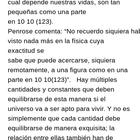
cual depende nuestras vidas
,
son tan
pequeñas como una parte
en
10
10
(123).
Penrose
comenta
:
“
No
recuerdo
siquiera
ha
visto nada más en la física cuya
exactitud se
sabe
que
puede
acercarse
,
siquiera
remotamente
,
a una figura como en una
parte en
10
10(123)
”
.
Hay mú
ltiples
cantidades
y
constant
e
s
que deben
equilibrarse de esta manera si el
universo va a ser apto para vivir
.
Y no
es
simplemente
que cada cantidad
debe
equilibrarse de manera exquisita
;
la
relación entre ellas también han de