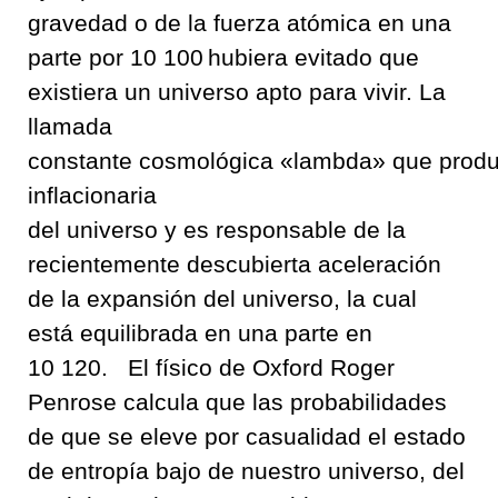
gravedad o
de la fuerza atómica en una
parte por
10
100
hubiera evitado que
existiera un universo
apto para vivir
.
La
llamada
constant
e
cosmológica
«lambda»
que
prod
inflacionaria
del
universo
y
es
responsable de la
recientemente descubierta aceleración
de la expansión del universo
,
la cual
está
equilibrada e
n una parte e
n
10
120.
El físico de
Oxford
Roger
Penrose calcula
que
las probabilidades
de
que se eleve por casualidad el
estado
de entropía bajo de nuestro universo
,
del