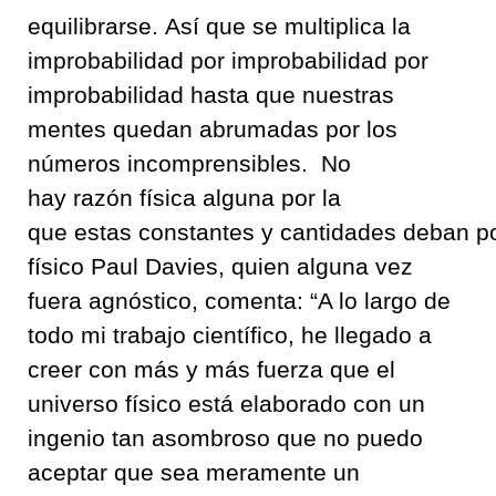
equilibrarse
.
Así que se multiplica
la
improbabilidad
por improbabilidad
por
improbabilidad
hasta que nuestras
mentes quedan abrumadas por los
números incomprensibles
.
No
hay
razón
física
alguna
por la
que
estas
constant
e
s
y
cantidades
de
ba
n
p
físico
Paul Davies
,
qu
ien
alguna vez
fuera
agnóstico
, comenta:
“
A lo largo de
todo mi trabajo científico
,
he llegado a
creer con más y más fuerza que el
universo físico es
tá elaborado con un
ingenio tan asombroso
que no puedo
aceptar que sea meramente un