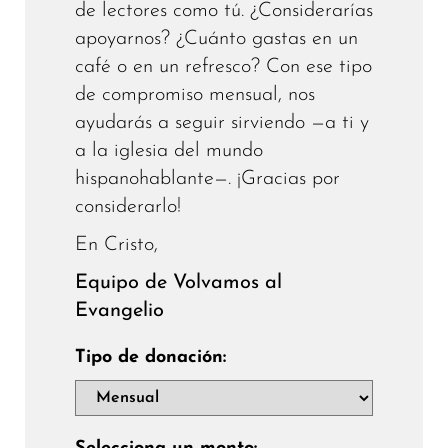
de lectores como tú. ¿Considerarías
apoyarnos? ¿Cuánto gastas en un
café o en un refresco? Con ese tipo
de compromiso mensual, nos
ayudarás a seguir sirviendo —a ti y
a la iglesia del mundo
hispanohablante—. ¡Gracias por
considerarlo!
En Cristo,
Equipo de Volvamos al
Evangelio
Tipo de donación: