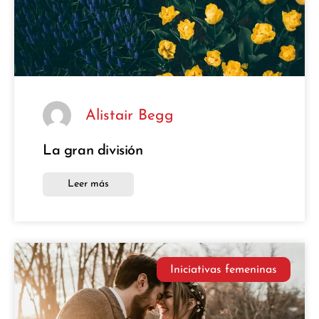
Alistair Begg
La gran división
Leer más
Iniciativas femeninas