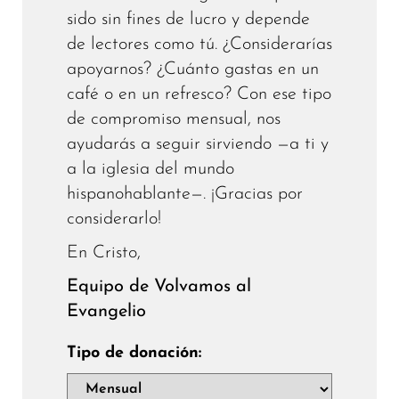
sido sin fines de lucro y depende
de lectores como tú. ¿Considerarías
apoyarnos? ¿Cuánto gastas en un
café o en un refresco? Con ese tipo
de compromiso mensual, nos
ayudarás a seguir sirviendo —a ti y
a la iglesia del mundo
hispanohablante—. ¡Gracias por
considerarlo!
En Cristo,
Equipo de Volvamos al
Evangelio
Tipo de donación: