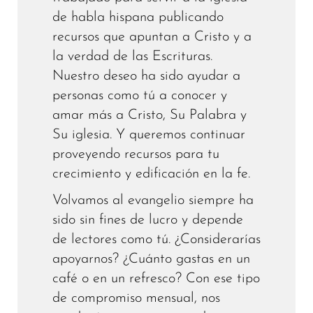
de habla hispana publicando
recursos que apuntan a Cristo y a
la verdad de las Escrituras.
Nuestro deseo ha sido ayudar a
personas como tú a conocer y
amar más a Cristo, Su Palabra y
Su iglesia. Y queremos continuar
proveyendo recursos para tu
crecimiento y edificación en la fe.
Volvamos al evangelio siempre ha
sido sin fines de lucro y depende
de lectores como tú. ¿Considerarías
apoyarnos? ¿Cuánto gastas en un
café o en un refresco? Con ese tipo
de compromiso mensual, nos