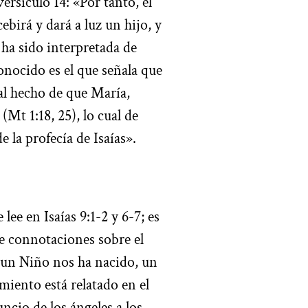
ersículo 14: «Por tanto, el
birá y dará a luz un hijo, y
ha sido interpretada de
onocido es el que señala que
 al hecho de que María,
(Mt 1:18, 25), lo cual de
 la profecía de Isaías».
ee en Isaías 9:1-2 y 6-7; es
ne connotaciones sobre el
 «un Niño nos ha nacido, un
miento está relatado en el
uncio de los ángeles a los