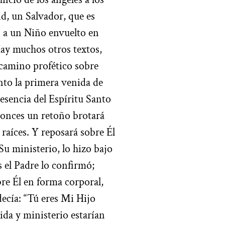
id, un Salvador, que es
án a un Niño envuelto en
Hay muchos otros textos,
camino profético sobre
anto la primera venida de
esencia del Espíritu Santo
tonces un retoño brotará
 raíces. Y reposará sobre Él
u ministerio, lo hizo bajo
s el Padre lo confirmó;
bre Él en forma corporal,
ecía: “Tú eres Mi Hijo
da y ministerio estarían