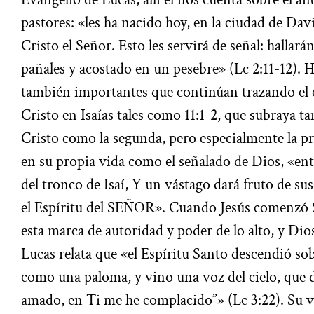
pastores: «les ha nacido hoy, en la ciudad de Dav
Cristo el Señor. Esto les servirá de señal: hallar
pañales y acostado en un pesebre» (Lc 2:11-12). 
también importantes que continúan trazando el 
Cristo en Isaías tales como 11:1-2, que subraya t
Cristo como la segunda, pero especialmente la pr
en su propia vida como el señalado de Dios, «en
del tronco de Isaí, Y un vástago dará fruto de sus
el Espíritu del SEÑOR». Cuando Jesús comenzó S
esta marca de autoridad y poder de lo alto, y Dio
Lucas relata que «el Espíritu Santo descendió so
como una paloma, y vino una voz del cielo, que d
amado, en Ti me he complacido”» (Lc 3:22). Su vi