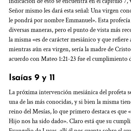
indicación de esto se encuentra en el capítulo 7, v
Señor mismo les dará esta señal: Una virgen conce
le pondrá por nombre Emmanuel». Esta profecía 
diversas maneras, pero el punto de vista más rec
la misma «es de carácter mesiánico y que refiere
mientras aún era virgen, sería la madre de Cristo 
acuerdo con Mateo 1:21-23 fue el cumplimiento de
Isaías 9 y 11
La próxima intervención mesiánica del profeta se l
una de las más conocidas, y si bien la misma tie
reino del Mesías, lo que primero destaca es que
Hijo nos ha sido dado». Claro está que su cumpli
Evangelio de Lucas, allí él nos cuenta sobre el an