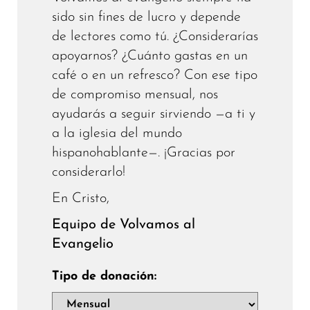
sido sin fines de lucro y depende
de lectores como tú. ¿Considerarías
apoyarnos? ¿Cuánto gastas en un
café o en un refresco? Con ese tipo
de compromiso mensual, nos
ayudarás a seguir sirviendo —a ti y
a la iglesia del mundo
hispanohablante—. ¡Gracias por
considerarlo!
En Cristo,
Equipo de Volvamos al
Evangelio
Tipo de donación: