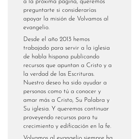
a la próxima página, queremos
preguntarte si considerarías
apoyar la misión de Volvamos al
evangelio.
Desde el año 2013 hemos
trabajado para servir a la iglesia
de habla hispana publicando
recursos que apuntan a Cristo y a
la verdad de las Escrituras.
Nuestro deseo ha sido ayudar a
personas como tú a conocer y
amar más a Cristo, Su Palabra y
Su iglesia. Y queremos continuar
proveyendo recursos para tu
crecimiento y edificación en la fe.
Volvamos al evangelio siempre ha