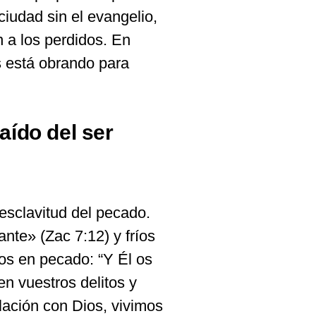
ciudad sin el evangelio,
 a los perdidos. En
 está obrando para
aído del ser
sclavitud del pecado.
te» (Zac 7:12) y fríos
os en pecado: “Y Él os
en vuestros delitos y
elación con Dios, vivimos