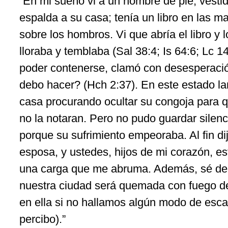
“En mi sueño vi a un hombre de pie, vesti
espalda a su casa; tenía un libro en las 
sobre los hombros. Vi que abría el libro y l
lloraba y temblaba (Sal 38:4; Is 64:6; Lc 14
poder contenerse, clamó con desesperaci
debo hacer? (Hch 2:37). En este estado l
casa procurando ocultar su congoja para q
no la notaran. Pero no pudo guardar silen
porque su sufrimiento empeoraba. Al fin d
esposa, y ustedes, hijos de mi corazón, es
una carga que me abruma. Además, sé de 
nuestra ciudad será quemada con fuego de
en ella si no hallamos algún modo de esca
percibo).”