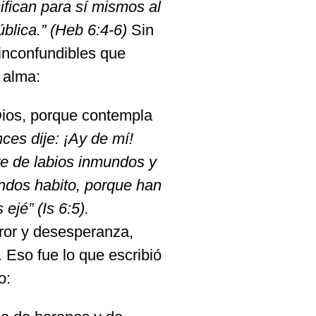
ifican para s
í
mismos al
ú
blica.
”
(
Heb 6:4-6
)
Sin
inconfundibles que
 alma:
Dios, porque contempla
ces dije: ¡Ay de mí!
e de labios inmundos y
ndos habito, porque han
 ej
é
” (
Is 6:5
).
ror y desesperanza,
 Eso fue lo que escribió
o: