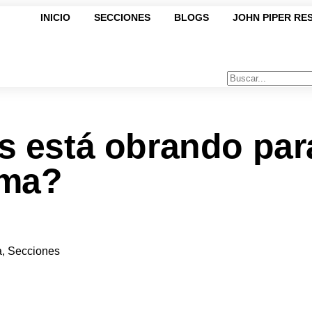
INICIO
SECCIONES
BLOGS
JOHN PIPER RE
s está obrando par
lma?
a
,
Secciones