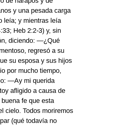
do de harapos y de
manos y una pesada carga
o leía; y mientras leía
:33; Heb 2:2-3) y, sin
ón, diciendo: —¿Qué
amentoso, regresó a su
ue su esposa y sus hijos
cio por mucho tiempo,
ijo: —Ay mi querida
toy afligido a causa de
buena fe que esta
l cielo. Todos moriremos
par (qué todavía no