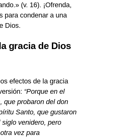
ndo.» (v. 16). ¡Ofrenda,
os para condenar a una
e Dios.
la gracia de Dios
os efectos de la gracia
versión:
“
Porque en el
, que probaron del don
p
í
ritu Santo, que gustaron
 siglo venidero, pero
 otra vez para