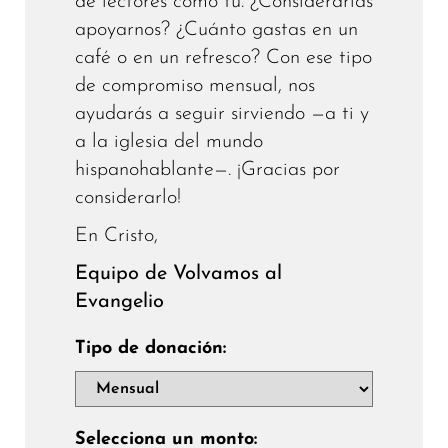
de lectores como tú. ¿Considerarías
apoyarnos? ¿Cuánto gastas en un
café o en un refresco? Con ese tipo
de compromiso mensual, nos
ayudarás a seguir sirviendo —a ti y
a la iglesia del mundo
hispanohablante—. ¡Gracias por
considerarlo!
En Cristo,
Equipo de Volvamos al
Evangelio
Tipo de donación:
Selecciona un monto: