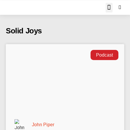
JOHN PIPER RESPON
Solid Joys
Podcast
John Piper