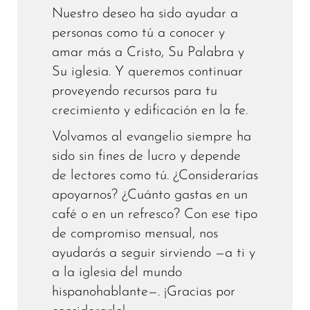
Nuestro deseo ha sido ayudar a
personas como tú a conocer y
amar más a Cristo, Su Palabra y
Su iglesia. Y queremos continuar
proveyendo recursos para tu
crecimiento y edificación en la fe.
Volvamos al evangelio siempre ha
sido sin fines de lucro y depende
de lectores como tú. ¿Considerarías
apoyarnos? ¿Cuánto gastas en un
café o en un refresco? Con ese tipo
de compromiso mensual, nos
ayudarás a seguir sirviendo —a ti y
a la iglesia del mundo
hispanohablante—. ¡Gracias por