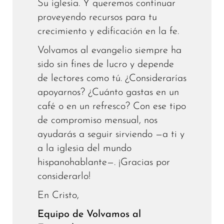
Su iglesia. Y queremos continuar
proveyendo recursos para tu
crecimiento y edificación en la fe.
Volvamos al evangelio siempre ha
sido sin fines de lucro y depende
de lectores como tú. ¿Considerarías
apoyarnos? ¿Cuánto gastas en un
café o en un refresco? Con ese tipo
de compromiso mensual, nos
ayudarás a seguir sirviendo —a ti y
a la iglesia del mundo
hispanohablante—. ¡Gracias por
considerarlo!
En Cristo,
Equipo de Volvamos al