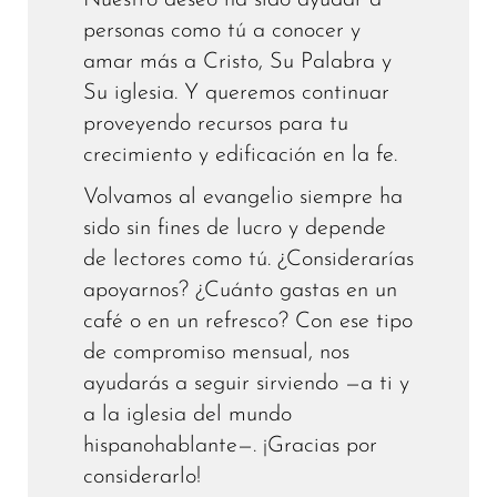
Nuestro deseo ha sido ayudar a
personas como tú a conocer y
amar más a Cristo, Su Palabra y
Su iglesia. Y queremos continuar
proveyendo recursos para tu
crecimiento y edificación en la fe.
Volvamos al evangelio siempre ha
sido sin fines de lucro y depende
de lectores como tú. ¿Considerarías
apoyarnos? ¿Cuánto gastas en un
café o en un refresco? Con ese tipo
de compromiso mensual, nos
ayudarás a seguir sirviendo —a ti y
a la iglesia del mundo
hispanohablante—. ¡Gracias por
considerarlo!