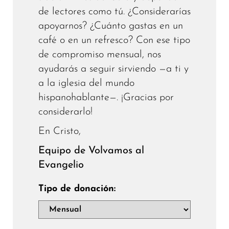
de lectores como tú. ¿Considerarías
apoyarnos? ¿Cuánto gastas en un
café o en un refresco? Con ese tipo
de compromiso mensual, nos
ayudarás a seguir sirviendo —a ti y
a la iglesia del mundo
hispanohablante—. ¡Gracias por
considerarlo!
En Cristo,
Equipo de Volvamos al
Evangelio
Tipo de donación: