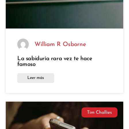
William R Osborne
La sabiduría rara vez te hace
famoso
Leer más
Tim Challies