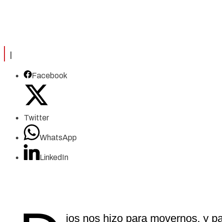
|
Facebook
Twitter
WhatsApp
LinkedIn
ios nos hizo para movernos, y p