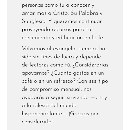
personas como tú a conocer y
amar más a Cristo, Su Palabra y
Su iglesia. Y queremos continuar
proveyendo recursos para tu
crecimiento y edificación en la fe.
Volvamos al evangelio siempre ha
sido sin fines de lucro y depende
de lectores como tú. ¿Considerarías
apoyarnos? ¿Cuánto gastas en un
café o en un refresco? Con ese tipo
de compromiso mensual, nos
ayudarás a seguir sirviendo —a ti y
a la iglesia del mundo
hispanohablante—. ¡Gracias por
considerarlo!