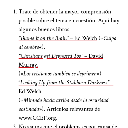
Trate de obtener la mayor comprensión
posible sobre el tema en cuestión. Aquí hay
algunos buenos libros
“Blame it on the Brain”
– Ed Welch
(«
Culpa
al
cerebro
«).
“Christians get Depressed Too”
– David
Murray.
(«
Los
cristianos también se
deprimen
«)
“
Looking Up from the Stubborn Darkness”
–
Ed Welch
(«
Mirando hacia arriba desde
la oscuridad
obstinada»
). Artículos relevantes de
www.CCEF.org.
No asuma que el problema es por causa de