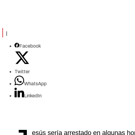
|
Facebook
Twitter
WhatsApp
LinkedIn
esús sería arrestado en algunas hor