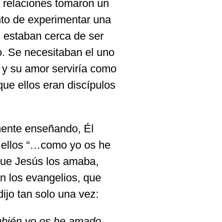
 relaciones tomaron un
nto de experimentar una
 estaban cerca de ser
. Se necesitaban el uno
, y su amor serviría como
ue ellos eran discípulos
ente enseñando, Él
 ellos “…como yo os he
que Jesús los amaba,
an los evangelios, que
ijo tan solo una vez:
bién yo os he amado,