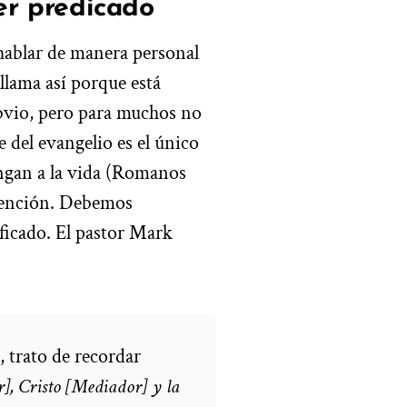
er predicado
o hablar de manera personal
llama así porque está
obvio, pero para muchos no
e del evangelio es el único
engan a la vida (Romanos
atención. Debemos
ificado. El pastor Mark
 trato de recor­dar
], Cristo [Mediador] y la