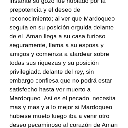
i
n
stante su gozo fue nublado por la
prepotencia y el deseo de
reconocimiento; al ver que Mardoqueo
seguía en su posición erguida delante
de
el
. Aman llega a su casa furioso
seguramente, llama a su esposa y
amigos y comienza a alardear sobre
todas sus riquezas y su posición
privilegiada d
elante del rey, sin
embargo confiesa
que no podrá estar
satisfecho hasta ver muerto a
Mardoqueo
Asi
es el pecado, necesita
mas
y
mas
y a lo mejor si Mardoqueo
hubiese
mueto
luego iba a venir otro
deseo pecaminoso al corazón de Aman