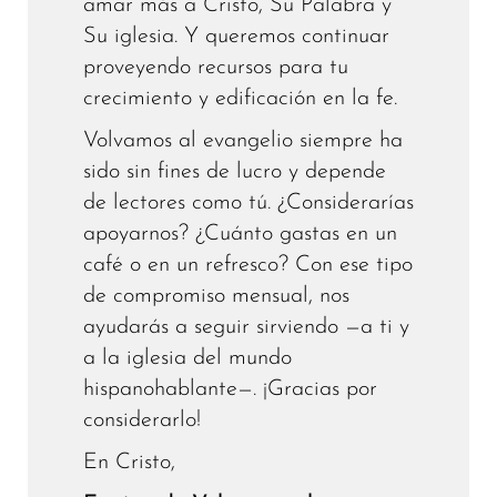
amar más a Cristo, Su Palabra y
Su iglesia. Y queremos continuar
proveyendo recursos para tu
crecimiento y edificación en la fe.
Volvamos al evangelio siempre ha
sido sin fines de lucro y depende
de lectores como tú. ¿Considerarías
apoyarnos? ¿Cuánto gastas en un
café o en un refresco? Con ese tipo
de compromiso mensual, nos
ayudarás a seguir sirviendo —a ti y
a la iglesia del mundo
hispanohablante—. ¡Gracias por
considerarlo!
En Cristo,