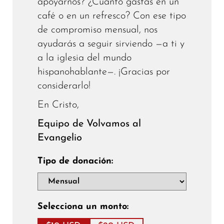
apoyarnos? ¿Cuánto gastas en un
café o en un refresco? Con ese tipo
de compromiso mensual, nos
ayudarás a seguir sirviendo —a ti y
a la iglesia del mundo
hispanohablante—. ¡Gracias por
considerarlo!
En Cristo,
Equipo de Volvamos al
Evangelio
Tipo de donación:
Selecciona un monto: