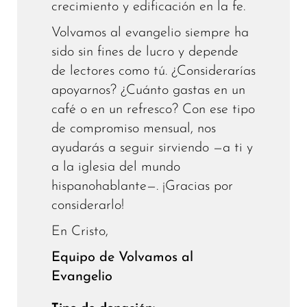
crecimiento y edificación en la fe.
Volvamos al evangelio siempre ha
sido sin fines de lucro y depende
de lectores como tú. ¿Considerarías
apoyarnos? ¿Cuánto gastas en un
café o en un refresco? Con ese tipo
de compromiso mensual, nos
ayudarás a seguir sirviendo —a ti y
a la iglesia del mundo
hispanohablante—. ¡Gracias por
considerarlo!
En Cristo,
Equipo de Volvamos al
Evangelio