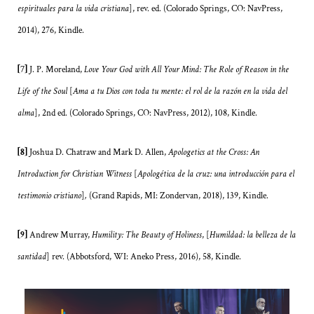
espirituales para la vida cristiana
], rev. ed. (Colorado Springs, CO: NavPress,
2014), 276, Kindle.
[7]
J. P. Moreland,
Love Your God with All Your Mind: The Role of Reason in the
Life of the Soul
[
Ama a tu Dios con toda tu mente: el rol de la razón en la vida del
alma
], 2nd ed. (Colorado Springs, CO: NavPress, 2012), 108, Kindle.
[8]
Joshua D. Chatraw and Mark D. Allen,
Apologetics at the Cross: An
Introduction for Christian Witness
[
Apologética de la cruz: una introducción para el
testimonio cristiano
]
,
(Grand Rapids, MI: Zondervan, 2018), 139, Kindle.
[9]
Andrew Murray,
Humility: The Beauty of Holiness
, [
Humildad: la belleza de la
santidad
]
rev. (Abbotsford, WI: Aneko Press, 2016), 58, Kindle.