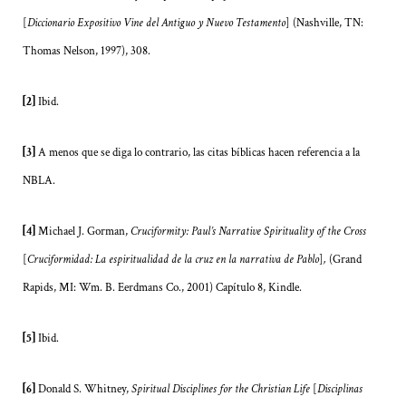
[
Diccionario Expositivo Vine del Antiguo y Nuevo Testamento
] (Nashville, TN:
Thomas Nelson, 1997), 308.
[2]
Ibid.
[3]
A menos que se diga lo contrario, las citas bíblicas hacen referencia a la
NBLA.
[4]
Michael J. Gorman,
Cruciformity: Paul’s Narrative Spirituality of the Cross
[
Cruciformidad: La espiritualidad de la cruz en la narrativa de Pablo
]
,
(Grand
Rapids, MI: Wm. B. Eerdmans Co., 2001) Capítulo 8, Kindle.
[5]
Ibid.
[6]
Donald S. Whitney,
Spiritual Disciplines for the Christian Life
[
Disciplinas