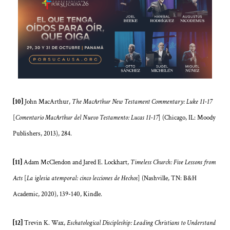
[10]
John MacArthur,
The MacArthur New Testament Commentary: Luke 11-17
[
Comentario MacArthur del Nuevo Testamento: Lucas 11-17
] (Chicago, IL: Moody
Publishers, 2013), 284.
[11]
Adam McClendon and Jared E. Lockhart,
Timeless Church: Five Lessons from
Acts
[
La iglesia atemporal: cinco lecciones de Hechos
] (Nashville, TN: B&H
Academic, 2020), 139-140, Kindle.
[12]
Trevin K. Wax,
Eschatological Discipleship: Leading Christians to Understand