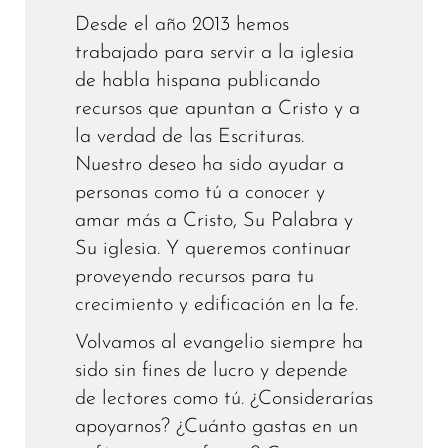
Desde el año 2013 hemos
trabajado para servir a la iglesia
de habla hispana publicando
recursos que apuntan a Cristo y a
la verdad de las Escrituras.
Nuestro deseo ha sido ayudar a
personas como tú a conocer y
amar más a Cristo, Su Palabra y
Su iglesia. Y queremos continuar
proveyendo recursos para tu
crecimiento y edificación en la fe.
Volvamos al evangelio siempre ha
sido sin fines de lucro y depende
de lectores como tú. ¿Considerarías
apoyarnos? ¿Cuánto gastas en un