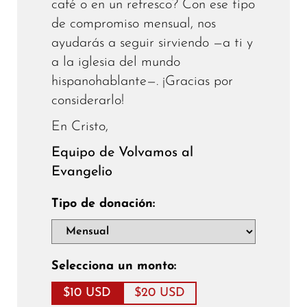
café o en un refresco? Con ese tipo
de compromiso mensual, nos
ayudarás a seguir sirviendo —a ti y
a la iglesia del mundo
hispanohablante—. ¡Gracias por
considerarlo!
En Cristo,
Equipo de Volvamos al
Evangelio
Tipo de donación:
Selecciona un monto:
$10 USD
$20 USD