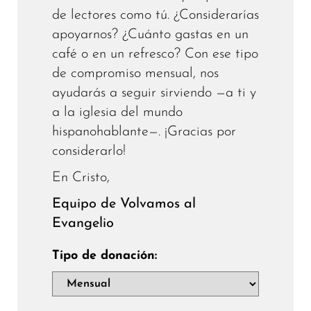
de lectores como tú. ¿Considerarías
apoyarnos? ¿Cuánto gastas en un
café o en un refresco? Con ese tipo
de compromiso mensual, nos
ayudarás a seguir sirviendo —a ti y
a la iglesia del mundo
hispanohablante—. ¡Gracias por
considerarlo!
En Cristo,
Equipo de Volvamos al
Evangelio
Tipo de donación: