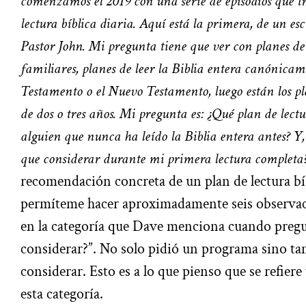
comenzamos el 2019 con una serie de episodios que tr
lectura bíblica diaria. Aquí está la primera, de un e
Pastor John. Mi pregunta tiene que ver con planes de
familiares, planes de leer la Biblia entera canónicam
Testamento o el Nuevo Testamento, luego están los pla
de dos o tres años. Mi pregunta es: ¿Qué plan de lec
alguien que nunca ha leído la Biblia entera antes? Y
que considerar durante mi primera lectura completa?
recomendación concreta de un plan de lectura bíb
permíteme hacer aproximadamente seis observac
en la categoría que Dave menciona cuando pregu
considerar?”. No solo pidió un programa sino t
considerar. Esto es a lo que pienso que se refiere
esta categoría.