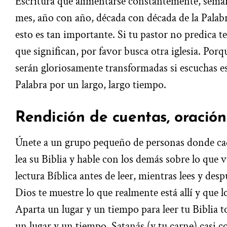
Escritura que alimentarse constantemente, sem
mes, año con año, década con década de la Palab
esto es tan importante. Si tu pastor no predica tex
que significan, por favor busca otra iglesia. Porq
serán gloriosamente transformadas si escuchas es
Palabra por un largo, largo tiempo.
Rendición de cuentas, oración
Únete a un grupo pequeño de personas donde cad
lea su Biblia y hable con los demás sobre lo que v
lectura Bíblica antes de leer, mientras lees y des
Dios te muestre lo que realmente está allí y que l
Aparta un lugar y un tiempo para leer tu Biblia to
un lugar y un tiempo, Satanás (y tu carne) casi c