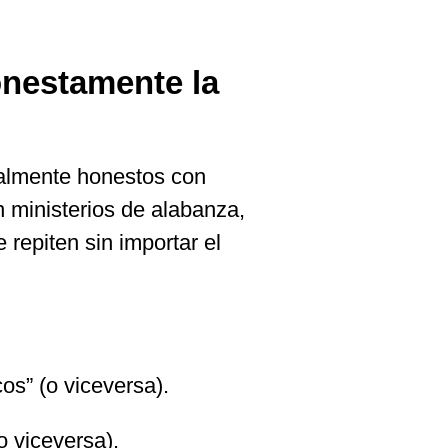
onestamente la
talmente honestos con
n ministerios de alabanza,
repiten sin importar el
s” (o viceversa).
 viceversa).