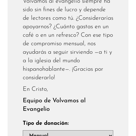
Volvamos al evangelio siempre ha
sido sin fines de lucro y depende
de lectores como tú. ¿Considerarías
apoyarnos? ¿Cuánto gastas en un
café o en un refresco? Con ese tipo
de compromiso mensual, nos
ayudarás a seguir sirviendo —a ti y
a la iglesia del mundo
hispanohablante—. ¡Gracias por
considerarlo!
En Cristo,
Equipo de Volvamos al
Evangelio
Tipo de donación: