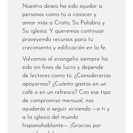
Nuestro deseo ha sido ayudar a
personas como tú a conocer y
amar más a Cristo, Su Palabra y
Su iglesia. Y queremos continuar
proveyendo recursos para tu
crecimiento y edificación en la fe.
Volvamos al evangelio siempre ha
sido sin fines de lucro y depende
de lectores como tú. ¿Considerarías
apoyarnos? ¿Cuánto gastas en un
café o en un refresco? Con ese tipo
de compromiso mensual, nos
ayudarás a seguir sirviendo —a ti y
a la iglesia del mundo
hispanohablante—. ¡Gracias por