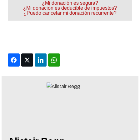
¿Mi donación es segura?
¿Mi donación es deducible de impuestos?
¿Puedo cancelar mi donación recurrente?
Facebook
Twitter
LinkedIn
WhatsApp