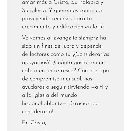
amar más a Cristo, Su Palabra y
Su iglesia. Y queremos continuar
proveyendo recursos para tu
crecimiento y edificación en la fe.
Volvamos al evangelio siempre ha
sido sin fines de lucro y depende
de lectores como tú. ¿Considerarías
apoyarnos? ¿Cuánto gastas en un
café o en un refresco? Con ese tipo
de compromiso mensual, nos
ayudarás a seguir sirviendo —a ti y
a la iglesia del mundo
hispanohablante—. ¡Gracias por
considerarlo!
En Cristo,