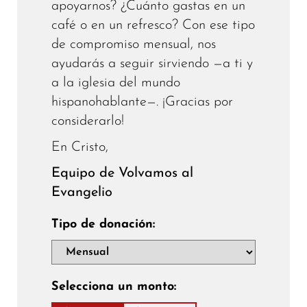
apoyarnos? ¿Cuánto gastas en un
café o en un refresco? Con ese tipo
de compromiso mensual, nos
ayudarás a seguir sirviendo —a ti y
a la iglesia del mundo
hispanohablante—. ¡Gracias por
considerarlo!
En Cristo,
Equipo de Volvamos al
Evangelio
Tipo de donación:
Selecciona un monto: