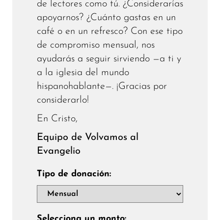
de lectores como tú. ¿Considerarías
apoyarnos? ¿Cuánto gastas en un
café o en un refresco? Con ese tipo
de compromiso mensual, nos
ayudarás a seguir sirviendo —a ti y
a la iglesia del mundo
hispanohablante—. ¡Gracias por
considerarlo!
En Cristo,
Equipo de Volvamos al
Evangelio
Tipo de donación:
Selecciona un monto: