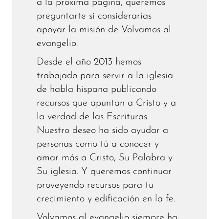
a la próxima página, queremos
preguntarte si considerarías
apoyar la misión de Volvamos al
evangelio.
Desde el año 2013 hemos
trabajado para servir a la iglesia
de habla hispana publicando
recursos que apuntan a Cristo y a
la verdad de las Escrituras.
Nuestro deseo ha sido ayudar a
personas como tú a conocer y
amar más a Cristo, Su Palabra y
Su iglesia. Y queremos continuar
proveyendo recursos para tu
crecimiento y edificación en la fe.
Volvamos al evangelio siempre ha