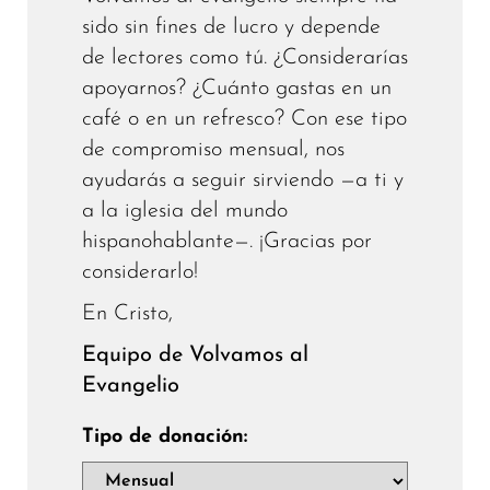
sido sin fines de lucro y depende
de lectores como tú. ¿Considerarías
apoyarnos? ¿Cuánto gastas en un
café o en un refresco? Con ese tipo
de compromiso mensual, nos
ayudarás a seguir sirviendo —a ti y
a la iglesia del mundo
hispanohablante—. ¡Gracias por
considerarlo!
En Cristo,
Equipo de Volvamos al
Evangelio
Tipo de donación: