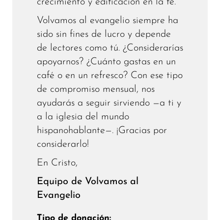
crecimiento y edificación en la fe.
Volvamos al evangelio siempre ha
sido sin fines de lucro y depende
de lectores como tú. ¿Considerarías
apoyarnos? ¿Cuánto gastas en un
café o en un refresco? Con ese tipo
de compromiso mensual, nos
ayudarás a seguir sirviendo —a ti y
a la iglesia del mundo
hispanohablante—. ¡Gracias por
considerarlo!
En Cristo,
Equipo de Volvamos al
Evangelio
Tipo de donación: