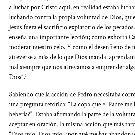
a luchar por Cristo aquí, en realidad estaba luch
luchando contra la propia voluntad de Dios, qui
Jesús fuera el sacrificio expiatorio de los pecado
enseña una importante lección; como exhorta C
moderar nuestro celo. Y como el desenfreno de n
atreverse a más de lo que Dios manda, aprendamo
mal siempre que nos atrevamos a emprender algo 
Dios”.¹
Sabiendo que la acción de Pedro necesitaba corre
una pregunta retórica: “La copa que el Padre me 
beberla?”. Estaba afirmando la parte de la volun
aceptar en oración, la misma acción que más tarde 
“Dios mío, Dios mío, ¿por qué me has abandonad