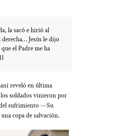
 la sacó e hirió al
a derecha… Jesús le dijo
a que el Padre me ha
11
maní reveló en última
 los soldados vinieron por
a del sufrimiento —Su
 una copa de salvación.