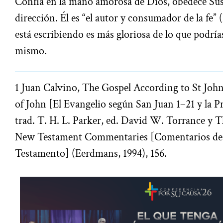
Confía en la mano amorosa de Dios, obedece Su
dirección. Él es “el autor y consumador de la fe” (
está escribiendo es más gloriosa de lo que podrías
mismo.
1 Juan Calvino, The Gospel According to St John
of John [El Evangelio según San Juan 1–21 y la P
trad. T. H. L. Parker, ed. David W. Torrance y 
New Testament Commentaries [Comentarios de 
Testamento] (Eerdmans, 1994), 156.