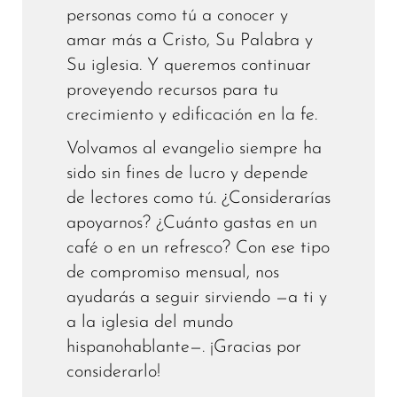
personas como tú a conocer y
amar más a Cristo, Su Palabra y
Su iglesia. Y queremos continuar
proveyendo recursos para tu
crecimiento y edificación en la fe.
Volvamos al evangelio siempre ha
sido sin fines de lucro y depende
de lectores como tú. ¿Considerarías
apoyarnos? ¿Cuánto gastas en un
café o en un refresco? Con ese tipo
de compromiso mensual, nos
ayudarás a seguir sirviendo —a ti y
a la iglesia del mundo
hispanohablante—. ¡Gracias por
considerarlo!