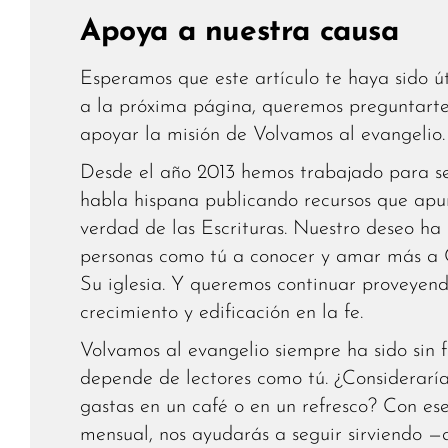
Apoya a nuestra causa
Esperamos que este artículo te haya sido út
a la próxima página, queremos preguntarte 
apoyar la misión de Volvamos al evangelio.
Desde el año 2013 hemos trabajado para ser
habla hispana publicando recursos que apun
verdad de las Escrituras. Nuestro deseo ha
personas como tú a conocer y amar más a C
Su iglesia. Y queremos continuar proveyend
crecimiento y edificación en la fe.
Volvamos al evangelio siempre ha sido sin f
depende de lectores como tú. ¿Considerarí
gastas en un café o en un refresco? Con es
mensual, nos ayudarás a seguir sirviendo —a 