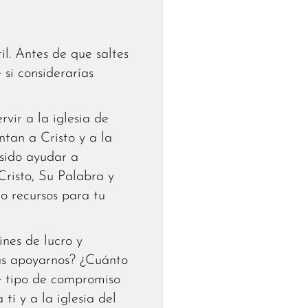
il. Antes de que saltes
si considerarías
vir a la iglesia de
tan a Cristo y a la
 sido ayudar a
risto, Su Palabra y
o recursos para tu
ines de lucro y
as apoyarnos? ¿Cuánto
e tipo de compromiso
ti y a la iglesia del