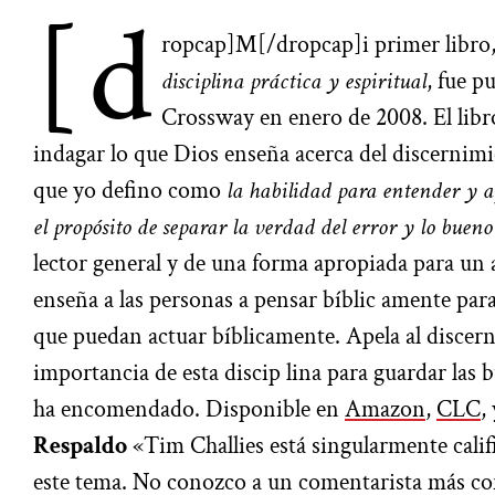
[d
ropcap]M[/dropcap]i primer libro
disciplina práctica y espiritual
, fue p
Crossway en enero de 2008. El libro
indagar lo que Dios enseña acerca del discernimi
que yo defino como
la habilidad para entender y a
el propósito de separar la verdad del error y lo bueno
lector general y de una forma apropiada para un a
enseña a las personas a pensar bíblic
amente par
que puedan actuar bíblicamente. Apela al discer
importancia de esta discip lina para guardar las
ha encomendado. Disponible en
Amazon
,
CLC
,
Respaldo
«Tim Challies está singularmente calif
este tema. No conozco a un comentarista más conf