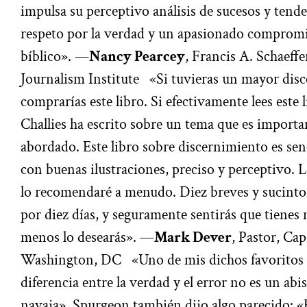
impulsa su perceptivo análisis de sucesos y tende
respeto por la verdad y un apasionado compromi
bíblico». —
Nancy Pearcey
, Francis A. Schaeff
Journalism Institute «Si tuvieras un mayor dis
comprarías este libro. Si efectivamente lees este 
Challies ha escrito sobre un tema que es import
abordado. Este libro sobre discernimiento es senci
con buenas ilustraciones, preciso y perceptivo. L
lo recomendaré a menudo. Diez breves y sucintos
por diez días, y seguramente sentirás que tienes 
menos lo desearás». —
Mark Dever
, Pastor, Cap
Washington, DC «Uno de mis dichos favoritos 
diferencia entre la verdad y el error no es un abi
navaja». Spurgeon también dijo algo parecido: «