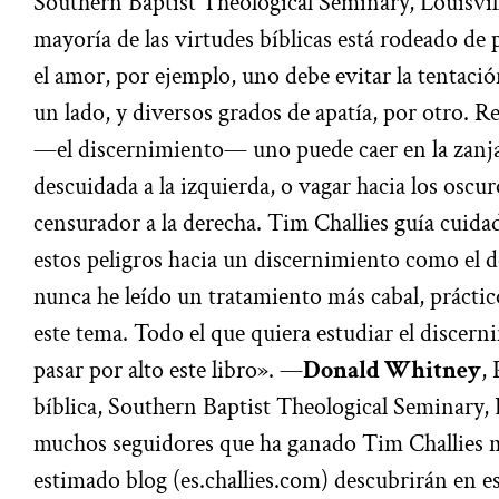
Southern Baptist Theological Seminary, Louisvil
mayoría de las virtudes bíblicas está rodeado de
el amor, por ejemplo, uno debe evitar la tentació
un lado, y diversos grados de apatía, por otro. Re
—el discernimiento— uno puede caer en la zanja
descuidada a la izquierda, o vagar hacia los oscu
censurador a la derecha. Tim Challies guía cuida
estos peligros hacia un discernimiento como el d
nunca he leído un tratamiento más cabal, práctic
este tema. Todo el que quiera estudiar el discern
pasar por alto este libro». —
Donald Whitney
,
bíblica, Southern Baptist Theological Seminary,
muchos seguidores que ha ganado Tim Challies 
estimado blog (es.challies.com) descubrirán en e