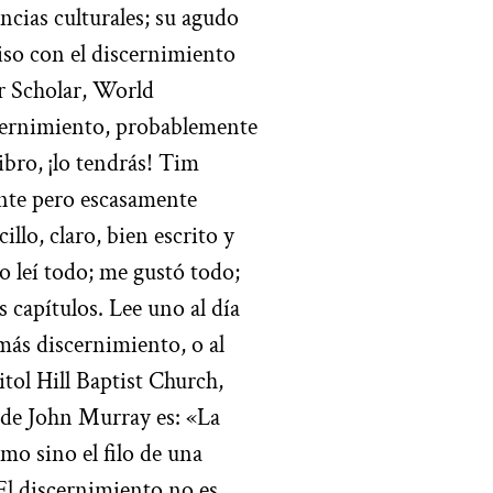
ncias culturales; su agudo
so con el discernimiento
er Scholar, World
cernimiento, probablemente
libro, ¡lo tendrás! Tim
ante pero escasamente
llo, claro, bien escrito y
o leí todo; me gustó todo;
 capítulos. Lee uno al día
más discernimiento, o al
itol Hill Baptist Church,
de John Murray es: «La
smo sino el filo de una
El discernimiento no es