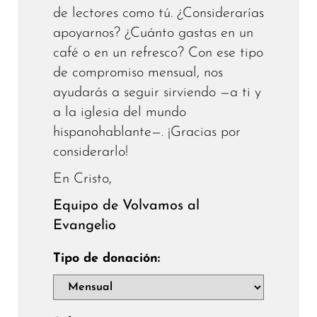
de lectores como tú. ¿Considerarías
apoyarnos? ¿Cuánto gastas en un
café o en un refresco? Con ese tipo
de compromiso mensual, nos
ayudarás a seguir sirviendo —a ti y
a la iglesia del mundo
hispanohablante—. ¡Gracias por
considerarlo!
En Cristo,
Equipo de Volvamos al
Evangelio
Tipo de donación: