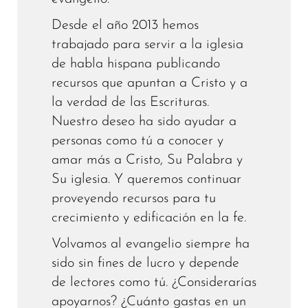
Desde el año 2013 hemos
trabajado para servir a la iglesia
de habla hispana publicando
recursos que apuntan a Cristo y a
la verdad de las Escrituras.
Nuestro deseo ha sido ayudar a
personas como tú a conocer y
amar más a Cristo, Su Palabra y
Su iglesia. Y queremos continuar
proveyendo recursos para tu
crecimiento y edificación en la fe.
Volvamos al evangelio siempre ha
sido sin fines de lucro y depende
de lectores como tú. ¿Considerarías
apoyarnos? ¿Cuánto gastas en un