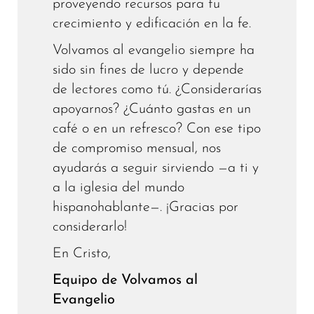
proveyendo recursos para tu
crecimiento y edificación en la fe.
Volvamos al evangelio siempre ha
sido sin fines de lucro y depende
de lectores como tú. ¿Considerarías
apoyarnos? ¿Cuánto gastas en un
café o en un refresco? Con ese tipo
de compromiso mensual, nos
ayudarás a seguir sirviendo —a ti y
a la iglesia del mundo
hispanohablante—. ¡Gracias por
considerarlo!
En Cristo,
Equipo de Volvamos al
Evangelio