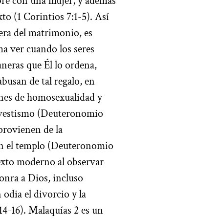
bre con una mujer, y además
to (1 Corintios 7:1-5). Así
era del matrimonio, es
ma ver cuando los seres
aneras que Él lo ordena,
abusan de tal regalo, en
ones de homosexualidad y
travestismo (Deuteronomio
 provienen de la
l en el templo (Deuteronomio
exto moderno al observar
onra a Dios, incluso
odia el divorcio y la
14-16). Malaquías 2 es un