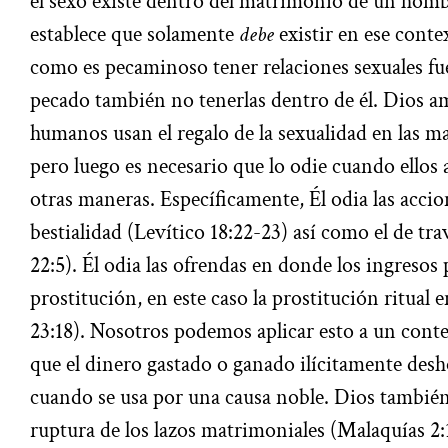
el sexo existe dentro del matrimonio de un hom
establece que solamente
debe
existir en ese contex
como es pecaminoso tener relaciones sexuales fu
pecado también no tenerlas dentro de él. Dios a
humanos usan el regalo de la sexualidad en las m
pero luego es necesario que lo odie cuando ellos 
otras maneras. Específicamente, Él odia las acci
bestialidad (Levítico 18:22-23) así como el de 
22:5). Él odia las ofrendas en donde los ingresos
prostitución, en este caso la prostitución ritua
23:18). Nosotros podemos aplicar esto a un cont
que el dinero gastado o ganado ilícitamente desh
cuando se usa por una causa noble. Dios también 
ruptura de los lazos matrimoniales (Malaquías 2: