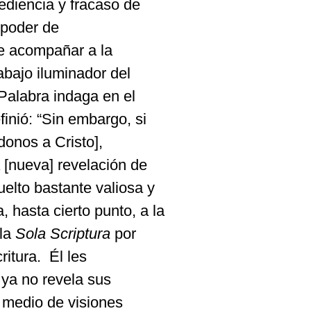
diencia y fracaso de
l poder de
be acompañar a la
rabajo iluminador del
 Palabra indaga en el
finió: “Sin embargo, si
donos a Cristo],
 [nueva] revelación de
uelto bastante valiosa y
 hasta cierto punto, a la
 la
Sola
Scriptura
por
ritura.
Él les
 ya no revela sus
 medio de visiones