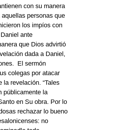
mantienen con su manera
 aquellas personas que
icieron los impíos con
Daniel ante
anera que Dios advirtió
evelación dada a Daniel,
ones.
El sermón
sus colegas por atacar
e la revelación. “Tales
n públicamente la
 Santo en Su obra. Por lo
adosas rechazar lo bueno
esalonicenses: no