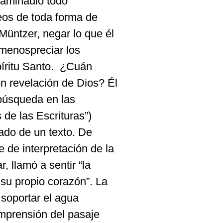
xaminadlo todo
eos de toda forma de
Müntzer, negar lo que él
 menospreciar los
íritu Santo.
¿Cuán
n revelación de Dios? Él
a búsqueda en las
de las Escrituras”)
cado de un texto. De
e de interpretación de la
, llamó a sentir “la
 su propio corazón”. La
 soportar el agua
omprensión del pasaje