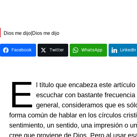
Dios me dijo|Dios me dijo
Facebook
Twitter
WhatsApp
LinkedIn
E
l título que encabeza este artícul
escuchar con bastante frecuencia e
general, consideramos que es sól
forma común de hablar en los círculos cris
sentimiento, un sentido, una impresión o u
cree que proviene de Dios. Pero al usar esa