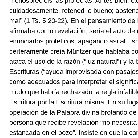
menospreciéis las profecías. Antes bien, e
cuidadosamente, retened lo bueno; absten
mal” (1 Ts. 5:20-22). En el pensamiento de 
afirmaba como revelación, sería el acto de
enunciados proféticos, apagando así al Esp
certeramente creía Müntzer que hablaba co
ataca el uso de la razón (“luz natural”) y l
Escrituras (“ayuda improvisada con pasajes 
como adecuados para interpretar el signifi
modo que habría rechazado la regla infalibl
Escritura por la Escritura misma. En su lugar
operación de la Palabra divina brotando de
persona que recibe revelación “no necesita
estancada en el pozo”. Insiste en que la c