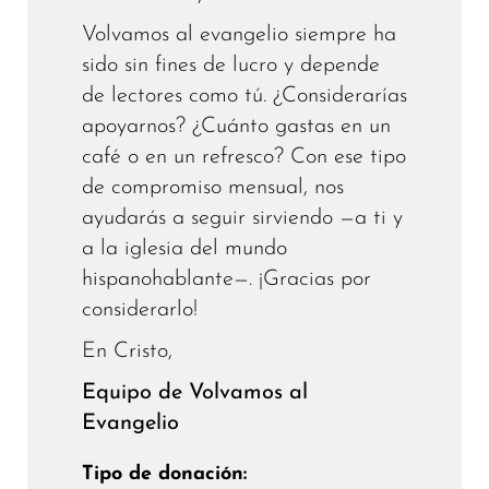
Volvamos al evangelio siempre ha
sido sin fines de lucro y depende
de lectores como tú. ¿Considerarías
apoyarnos? ¿Cuánto gastas en un
café o en un refresco? Con ese tipo
de compromiso mensual, nos
ayudarás a seguir sirviendo —a ti y
a la iglesia del mundo
hispanohablante—. ¡Gracias por
considerarlo!
En Cristo,
Equipo de Volvamos al
Evangelio
Tipo de donación: