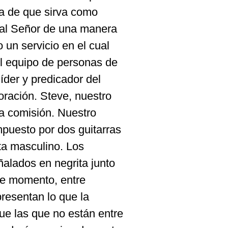
a
de que
sirva
como
al
Señor
de una
manera
o
un
servicio
en el
cual
l
equipo
de personas de
líder
y
predicador
del
oración
. Steve,
nuestro
na
comisión
.
Nuestro
puesto
por dos
guitarras
ta
masculino
. Los
ñalados
en
negrita
junto
se
momento
, entre
presentan
lo que la
ue las que no
están
entre