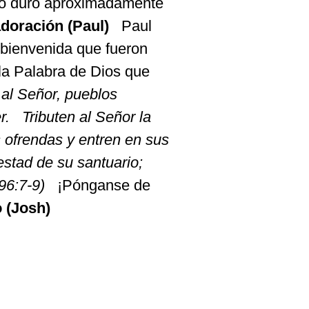
o
duró
aproximadamente
adoración
(Paul)
Paul
bienvenida
que
fueron
la Palabra de Dios que
al
Señor
, pueblos
r
.
Tributen
al
Señor
la
s
ofrendas
y
entren
en sus
estad
de
su
santuario
;
 96:7-9)
¡
Pónganse
de
 (Josh)