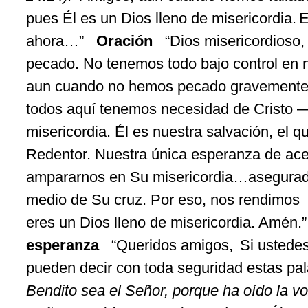
pues
Él
es un Dios
lleno
de misericordia.
E
ahora
…”
Oración
“Dios
misericordioso
pecado
. No
tenemos
todo
bajo control en
aun
cuando
no
hemos
pecado
gravement
todos
aquí
tenemos
necesidad
de Cristo 
misericordia.
Él
es
nuestra
salvación
, el 
Redentor
. Nuestra
única
esperanza
de
ace
ampararnos
en
Su
misericordia…
asegura
medio de
Su
cruz
. Por
eso
,
nos
rendimos
eres
un Dios
lleno
de misericordia.
Amén
.”
esperanza
“
Queridos
amigos, Si
ustede
pueden
decir
con
toda
seguridad
estas
pal
Bendito
sea el
Señor
,
porque
ha
oído
la
vo