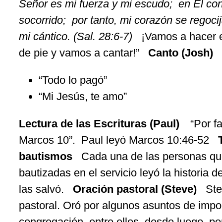
Señor
es mi
fuerza
y mi escudo;
en
Él
con
soco
rrido
;
por tanto, mi
corazón
se
regoci
mi
cántico
. (Sal. 28:6-7)
¡
Vamos
a
hacer
de pie y
vamos
a
cantar
!”
Canto (Josh)
“
Todo
lo
pagó
”
“Mi Jesús,
te
amo
”
Lectura
de las
Escrituras
(Paul)
“Por f
Marcos 10”.
Paul
leyó
Marcos 10:46-52
bautismos
Cada
una de las personas q
bautizadas
en el
servicio
leyó
la
historia
de
las
salvó
.
Oración
pastoral (Steve)
St
pastoral.
Oró
por
algunos
asuntos
de
impo
congregación
, entre
ellos
,
desde
luego
, p