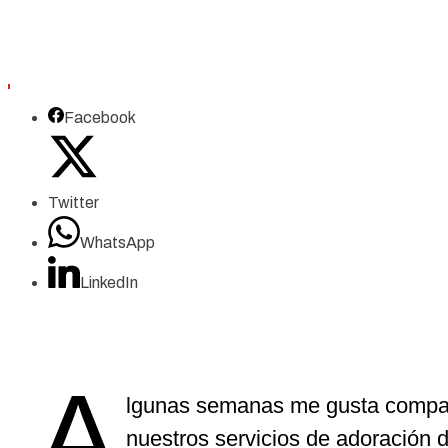
Facebook
Twitter
WhatsApp
LinkedIn
A
lgunas
semanas
me
gusta
compar
nuestros
servicios
de
adoración
d