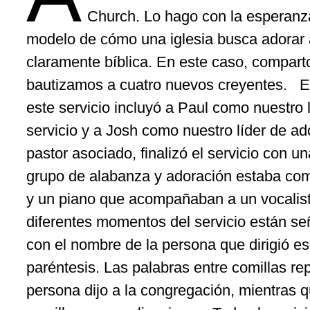
Church. Lo
hago
con la
esperanz
modelo
de
cómo
una
iglesia
busca
adorar
claramente
bíblica
. En
este
caso
,
compart
bautizamos
a
cuatro
nuevos
creyentes
.
E
este
servicio
incluyó
a Paul
como
nuestro
servicio
y a Josh
como
nuestro
líder
de
ad
pastor
asociado
,
finalizó
el
servicio
con u
grupo
de
alabanza
y
adoración
estaba
com
y un piano que
acompañaban
a un
vocalis
diferentes
momentos
del
servicio
están
se
con el
nombre
de la persona que
dirigió
e
paréntesis
. Las palabras entre
comillas
re
persona
dijo
a la
congregación
,
mientras
q