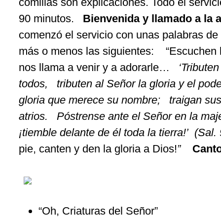
comillas
son
explicaciones
.
Todo
el
servici
90
minutos
.
Bienvenida
y
llamado
a la
comenzó
el
servicio
con
unas
palabras de
más
o
menos
las
siguientes
:
“
Escuchen
nos
llama a
venir
y a
adorarle
…
‘
Tributen
todos
,
tributen
al
Señor
la
gloria
y el
pode
gloria
que
merece
su
nombre
;
traigan
su
atrios
.
Póstrense
ante el
Señor
en la
maj
¡
tiemble
delante
de
él
toda
la tierra!’
(Sal.
pie,
canten
y den la
gloria
a Dios!
”
Canto
“
Oh,
Criaturas
del
Señor
”