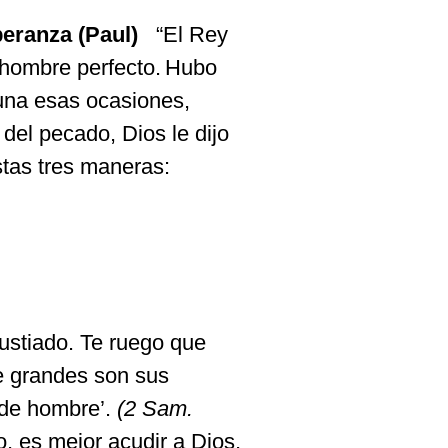
peranza
(Paul)
“El Rey
hombre perfecto. Hubo
 una
esas
ocasiones
,
del
pecado
, Dios le
dijo
stas
tres
maneras
:
ustiado
.
Te
ruego
que
e
grandes
son sus
de hombre’.
(2 Sam.
o
, es
mejor
acudir
a Dios,