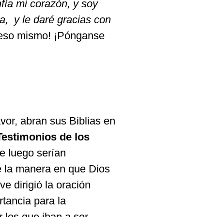
fía
mi
corazón
, y soy
ja
,
y le
daré
gracias con
eso
mismo
! ¡
Pónganse
avor,
abran
sus
Biblias
en
Testimonios de los
ue
luego
serían
 la
manera
en que Dios
eve
dirigió
la
oración
rtancia
para la
or los que
iban
a ser