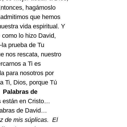
ntonces
,
hagámoslo
,
admitimos
que
hemos
nuestra
vida
espiritual
. Y
e
como
lo
hizo
David,
—la
prueba
de Tu
que
nos
rescata
,
nuestro
rcarnos
a
Ti
es
da
para
nosotros
por
a
Ti
, Dios,
porque
Tú
Palabras de
s
están
en Cristo…
abras de David…
z
de mis
súplicas
.
El