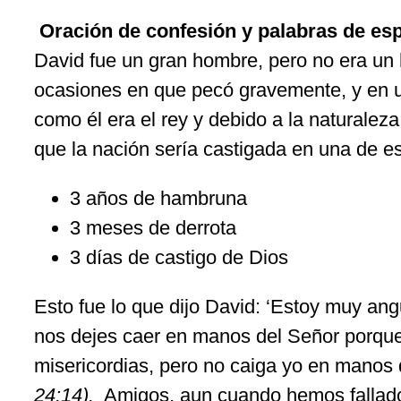
Oración
de
confesión
y palabras de
es
David
fue
un gran hombre,
pero
no era un 
ocasiones
en que
pecó
gravemente
, y en
como
él
era el
rey
y
debido
a la
naturaleza
que la
nación
sería
castigada
en una de
e
3
años
de
hambruna
3
meses
de
derrota
3
días
de
castigo
de Dios
Esto
fue
lo que
dijo
David: ‘
Estoy
muy
ang
nos
dejes
caer
en manos del
Señor
porqu
misericordias,
pero
no
caiga
yo
en manos 
24:14).
Amigos,
aun
cuando
hemos
fallad